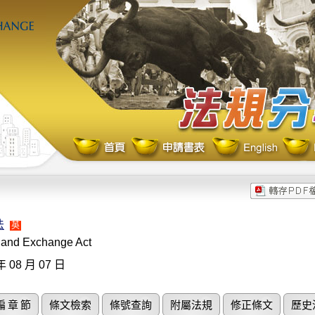
法
英
s and Exchange Act
年 08 月 07 日
編 章 節
條文檢索
條號查詢
附屬法規
修正條文
歷史