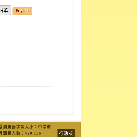
沿革
English
議瀏覽器字型大小：中字型
行動版
月瀏覽人數：
420,136