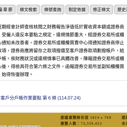
編 章 節
條文檢索
條號查詢
制定依據
修正條文
歷史
近期經會計師查核核閱之財務報告淨值低於實收資本額或證券商

、受僱人違反本要點之規定，違規情節重大，經證券交易所或櫃

心通知未改善者，證券交易所或櫃檯買賣中心得通知證券商停止

款項，證券商應將留存之款項撥還至客戶證券款項劃撥帳戶，結

戶帳。俟財務狀況或違規情事已具體改善，陳報證券交易所或櫃

心後，得檢具符合第六條之文件，函報證券交易所並副知櫃檯買

，始得恢復辦理。
戶帳作業要點 第 6 條 (114.07.24)
建議瀏覽解析度 1024 x 768
建
瀏覽人數：
73,559,432
本