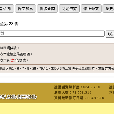
編 章 節
條文檢索
條號查詢
制定依據
修正條文
歷史
至第 23 條
"以區隔條號。
"表示連續之條號區間。
"表示有"
之
"的條號。
之第1、6、7、8、28、79之1、339之3條…等法令規章資料時，其設定方式為 1,6-8
建議瀏覽解析度 1024 x 768
建
瀏覽人數：
73,558,516
本
資料最新修訂日期：
115.08.08