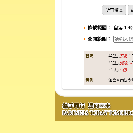
所有條文
條號範圍：
自第 1 條
查閱範圍：
說明
半型之
逗點
"
,
半型之
減號
"
-
半型之
句點
"
.
範例
如欲查詢法令規章