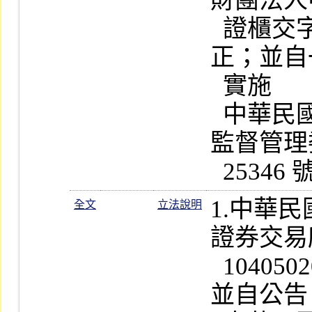
財團法人
  證櫃交字第 10500197662  號公告修
正；並自
  實施

  中華民國一百零五年七月六日金融
監督管理委
1.中華
全文
立法說明
證券交易
  1040502091  號函訂定全文 23 條；
並自公告日起實施