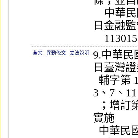
條；並自
    中華民國一百十三年十二月三十
日金融監
9.中華
全文
異動條文
立法說明
日臺灣證
  輔字第 1120024674 號公告修正第 
3、7、11
  ；增訂第 3-3  條條文；並自即日起
實施

  中華民國一百十二年十二月二十八