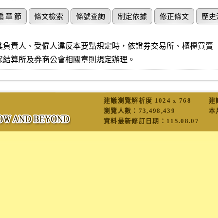
編 章 節
條文檢索
條號查詢
制定依據
修正條文
歷史
其負責人、受僱人違反本要點規定時，依證券交易所、櫃檯買賣

保結算所及券商公會相關章則規定辦理。
建議瀏覽解析度 1024 x 768
建
瀏覽人數：
73,498,439
本
資料最新修訂日期：
115.08.07