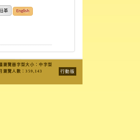
沿革
English
議瀏覽器字型大小：中字型
行動版
月瀏覽人數：
359,143