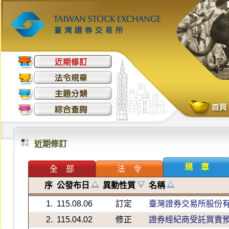
近期修訂
規 章
全 部
法 令
序
公發布日
異動性質
名稱
1.
115.08.06
訂定
臺灣證券交易所股份
2.
115.04.02
修正
證券經紀商受託買賣