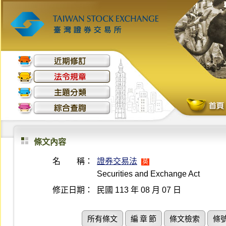
條文內容
名 稱：
證券交易法
英
Securities and Exchange Act
修正日期：
民國 113 年 08 月 07 日
所有條文
編 章 節
條文檢索
條