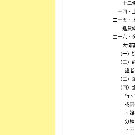
        十二條規定應辦理資金貸與他人公告申報者。

二十四、
二十五、
        進貨總額達百分之十以上之主要買主或供應商停止業務往來者。

二十六、
        大情事，致有下列情事之一者：

    （一）造成公司重大損害或影響者；

    （二）經有關機關命令停工、停業、歇業、廢止或撤銷污染相關許可

          證者；

    （三）單一事件罰鍰金額累計達新台幣壹佰萬元以上者；

    （四）金融控股公司或屬金融監督管理委員會組織法第二條所稱之銀

          行、證券、期貨及保險業之上市公司，經主管機關廢止其許可

          或因違反金融控股公司法、銀行法、保險法、票券金融管理法

          、證券暨期貨等相關法令經主管機關為罰鍰以外之處分。但處

          分種類為糾正或限期改善，且對公司財務或業務無重大影響者

          ，不在此限。
