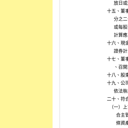
      放日或逾現金股利發放日仍未發放者。

十五、董
      分之二十或新台幣拾億元以上，或前開事項有重大變動者。無面額

      或每股面額非屬新台幣十元之公司，前開實收資本額百分之二十之

      計算應以淨值百分之十替代之。

十六、現
      證券計畫經董事會或股東會通過後，嗣因董事會決議有所變動者。

十七、董
      、召開方式、召集事由及停止變更股東名簿記載之日期。

十八、股
十九、公
      依法執行搜索者；或董事長、總經理遭羈押或通緝者。

二十、符合
  （一）上市公司或其股票未於國內公開發行之子公司取得或處分資產符

        合主管機關所訂「公開發行公司取得或處分資產處理準則」第三

        條資產之適用範圍且有第三十一條及第三十二條各款規定應辦理
