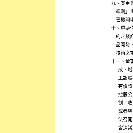
九、變更
    準則」規定應申請主管機關核准或公告申報之會計變動資訊、或向主

    管機關申請會計變動未經主管機關核准者。

十、重要
    約之簽訂、變更、終止或解除、改變業務計劃之重要內容、完成新產

    品開發、試驗之產品已開發成功且正式進入量產階段，或新產品、新

    技術之重要開發進度，對公司財務或業務有重大影響者。

十一、董
      散、增資發行新股、減資及現金增資基準日、發行公司債、發行員

      工認股權憑證、發行限制員工權利新股、發行其他有價證券、私募

      有價證券、每股面額變動、參與設立或轉換為金融控股公司或投資

      控股公司或其子公司，或前開事項有重大變更者；或參與合併、分

      割、收購或股份受讓公司之董事會或股東會未於同一日召開、決議

      或參與合併、分割、收購或股份受讓公司嗣後召開之股東會因故無

      法召開或任一方否決合併、分割、收購或股份受讓議案者；或董事

      會決議合併後於合併案進行中復為撤銷合併決議者。
