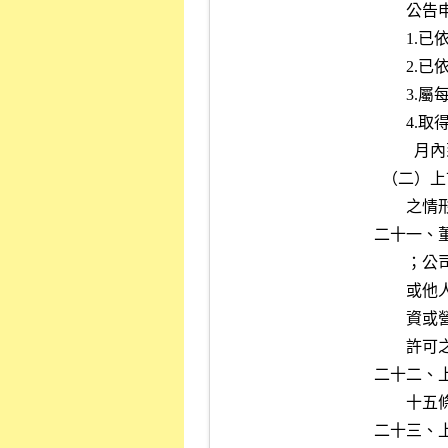
        公告申報情形者，惟屬下列情事之一者除外：

        1.已依本項第十一款辦理合併、分割、收購或股份受讓公告者；

        2.已依本項第二十四款辦理取得或處分私募有價證券公告者；

        3.屬每月十日前申報從事衍生性商品交易資訊者；

        4.取得或處分各類公開募集之開放型基金或商業銀行發行之三個

          月內到期保本理財商品者。

  （二）上市公司從事衍生性商品交易之未實現損失占淨值百分之三以上

        之情形者應辦理公告申報。

二十一、
        ；公司知悉經理人自營或為他人經營同類之業務，或董事為自己

        或他人為屬於公司營業範圍內之行為，且經理人或董事從事之投

        資或營業屬大陸地區事業，有未依規定取得董事會（或股東會）

        許可之情事者；或前開事項有重大變動者。

二十二、
        十五條規定應辦理背書保證公告申報者。

二十三、