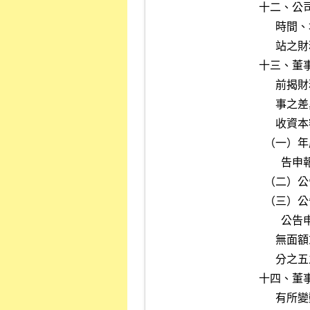
十二、公
      時間、地點及相關資訊，或以其他方式發布尚未輸入公開資訊觀測

      站之財務業務資訊。

十三、董
      前揭財務預測資訊；已公開完整式財務預測之公司如有下列任一情

      事之差異變動達百分之二十以上且影響金額達新台幣三千萬元及實

      收資本額千分之五者：

  （一）年度終了後一個月內公告申報之自行結算綜合損益與最近一次公

        告申報之綜合損益預測數差異情形；

  （二）公告申報年度財務報告之綜合損益實際數與預測數差異情形；

  （三）公告申報年度財務報告之綜合損益實際數與年度終了後一個月內

        公告申報之自行結算綜合損益差異情形。

      無面額或每股面額非屬新台幣十元之公司，有關前開實收資本額千

      分之五之計算應以淨值千分之二點五替代之。

十四、董
      有所變動，或決議股利配發基準日，或除息公告後變更現金股利發
