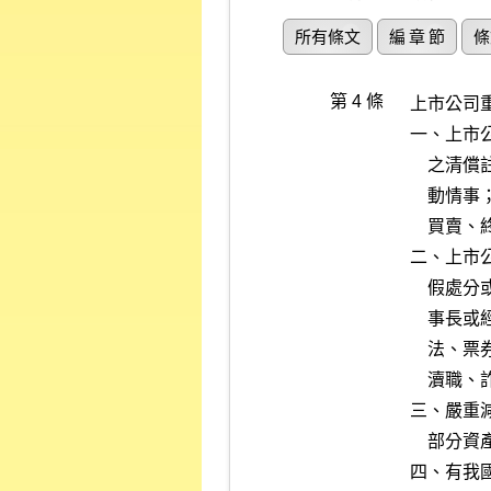
所有條文
編 章 節
條
第 4 條
上市公司
一、上市
    之清償註記、拒絕往來或其他喪失債信情事、母公司發生重大股權變

    動情事；或上市公司股票依本公司營業細則公告變更交易方法、停止

    買賣、終止上市或回復原狀者。

二、上市
    假處分或強制執行事件，對公司財務或業務有重大影響者；或公司董

    事長或經理人違反證券交易法、期貨交易法、公司法、銀行法、保險

    法、票券金融管理法、金融控股公司法、商業會計法，或因犯貪汙、

    瀆職、詐欺、背信、侵占之罪經起訴者。

三、嚴重
    部分資產質押者，對公司營業有影響者。

四、有我