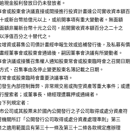
事會或股東會決議直接或間接進行投資計畫達公司實收資本額百

金增資或募集公司債計畫經申報生效或追補發行後，及私募有價

事會決議或接獲召集權人通知股東常會或股東臨時會之召開日期

東常會或股東臨時會重要決議事項。

司發生內部控制舞弊、非常規交易或掏空資產等重大事件；或遭

下列規定者：
