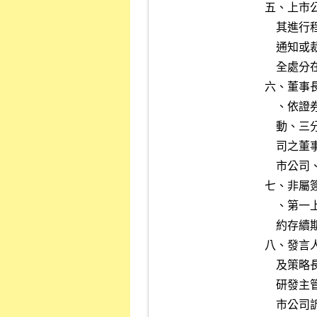
五、上市
    其進行程序中所發生之一切事件，包括任何聲請、受法院所為之任何

    通知或裁定，或經法院依相關法令所為之禁止股票轉讓之裁定，或保

    全處分在內，或前開事項有重大變更者。

六、董事
    、依證券交易法規定設立功能性委員會之成員於委（選）任及發生變

    動、三分之一以上董事發生變動或第一上市公司、創新板第一上市公

    司之董事會成員或獨立董事於我國境內設有戶籍之席次未達對第一上

    市公司、創新板第一上市公司上市後管理作業辦法第六條之要求者。

七、非屬
    、第一上市公司及創新板第一上市公司於與主辦承銷商訂定之委任契

    約存續期間終止或變更受委任證券承銷商。

八、發言
    及策略長等）、財務主管、會計主管、公司治理主管、資訊安全長、

    研發主管、內部稽核主管等人事變動或第一上市公司、創新板第一上

    市公司訴訟及非訟代理人發生變動者。
