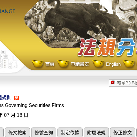
理規則
英
ns Governing Securities Firms
年 07 月 18 日
節
條文檢索
條號查詢
制定依據
附屬法規
修正條文