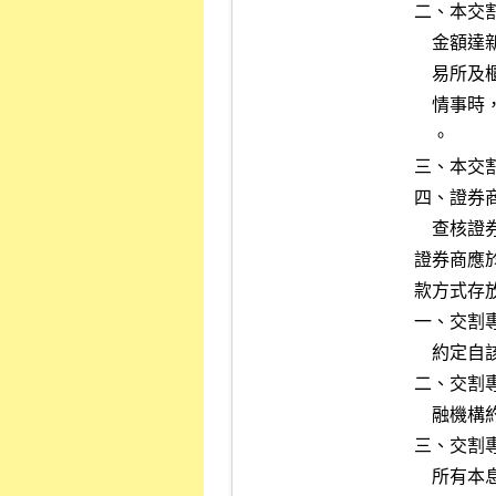
二、本交
    金額達新臺幣五千萬元以上時，銀行或電子支付機構應即通知證券交

    易所及櫃檯買賣中心。另款項撥付，如有未符合前款規定之異常提領

    情事時，銀行除不予給付外，並應即通知證券交易所及櫃檯買賣中心

    。

三、本交
四、證券
    查核證券商業務之需要，提供前項專戶之交易相關資料。

證券商應
款方式存放
一、交割
    約定自該專戶分離存放方式辦理。

二、交割
    融機構約定能隨時進行解約。

三、交割
    所有本息應以轉帳方式轉回活期存款。
