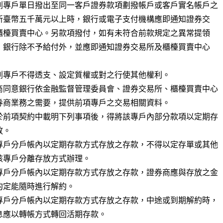
割專戶單日撥出至同一客戶證券款項劃撥帳戶或客戶實名帳戶之

割專戶不得透支、設定質權或對之行使其他權利。

商同意銀行依金融監督管理委員會、證券交易所、櫃檯買賣中心

於前項契約中載明下列事項後，得將該專戶內部分款項以定期存

。

專戶分戶帳內以定期存款方式存放之存款，不得以定存單或其他

專戶分戶帳內以定期存款方式存放之存款，證券商應與存放之金

專戶分戶帳內以定期存款方式存放之存款，中途或到期解約時，
