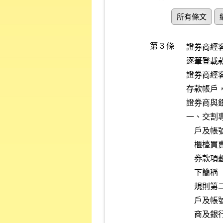
所有條文
第 3 條
證券商經
逐筆登載
證券商經
存款帳戶
證券商與
一、交割
    戶及帳號間撥轉為限；撥轉予客戶者，以為從事買賣集中交易市場或

    櫃檯買賣市場有價證券交易開立之證券款項劃撥帳戶（以下簡稱「證

    券款項劃撥帳戶」）或與客戶約定採實名制開立之本人帳戶一戶（以

    下簡稱「客戶實名帳戶」），或依證券商受託買賣外國有價證券管理

    規則第二十一條第二項所定之外幣專戶為限。證券商與銀行約定之帳

    戶及帳號，應事先函報證券交易所及櫃檯買賣中心，如有異動，證券

    商及銀行應即通知證券交易所及櫃檯買賣中心。
