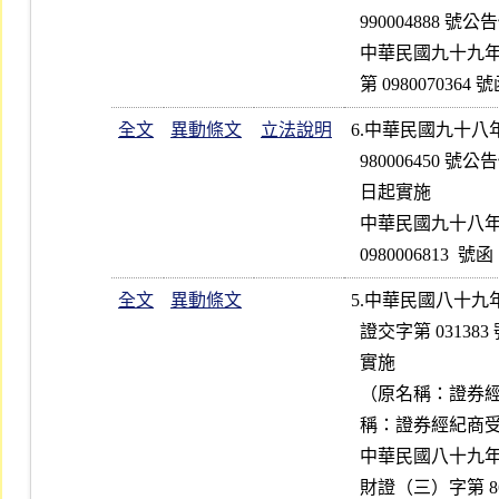
  990004888 號公告修正全文 4  點；並自公告日起實施

  中華民國九十九年二月二十三日行政院金融監督管理委員會金管證券字

全文
異動條文
立法說明
6.中華民國九十八
  980006450 號公告修正第 1  點條文及第 2  點條文之附件；並自公告

  日起實施

  中華民國九十八年三月三十日行政院金融監督管理委員會金管證二字第

全文
異動條文
5.中華民國八十九
  證交字第 031383 號公告修正發布名稱及第 1  條條文；並自公告日起

  實施

  （原名稱：證券經紀商受託買賣變更交易方法股票應行注意事項；新名

  稱：證券經紀商受託買賣預收款券作業應行注意事項）

  中華民國八十九年十月二十四日財政部證券暨期貨管理委員會（89）台
