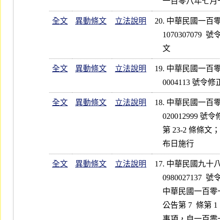
全文
異動條文
立法說明
20. 中華民國一
    1070307079  號令修正發布第 5、7、11 條條文；增訂第 10-1 條條

全文
異動條文
立法說明
19. 中華民國一
全文
異動條文
立法說明
18. 中華民國一
    020012999 號令修正發布第 1、7、8、10、13-1、24  條條文；增訂

    第 23-2 條條文；除第 13-1 條自一百零二年七月一日施行外，自發

全文
異動條文
立法說明
17. 中華民國九
    0980027137  號令修正發布第 8  條條文

    中華民國一百零一年六月二十五日行政院院臺規字第 1010134960 號

    公告第 7  條第 1  項所列屬「行政院金融監督管理委員會」之權責
