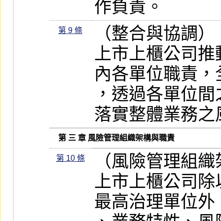
作負責。
（整合與協調）

第 9 條
上市上櫃公司推
內各單位職責，
，透過各單位間
落實整體業務之
   第 三 章 風險管理組織架構與職責
（風險管理組織架
第 10 條
上市上櫃公司除
最高治理單位外