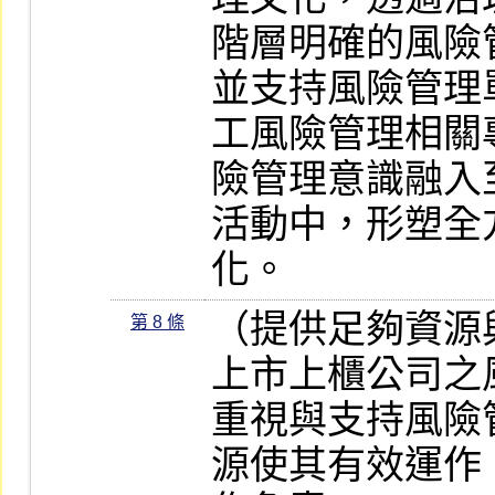
階層明確的風險
並支持風險管理
工風險管理相關
險管理意識融入
活動中，形塑全
化。
（提供足夠資源與
第 8 條
上市上櫃公司之
重視與支持風險
源使其有效運作