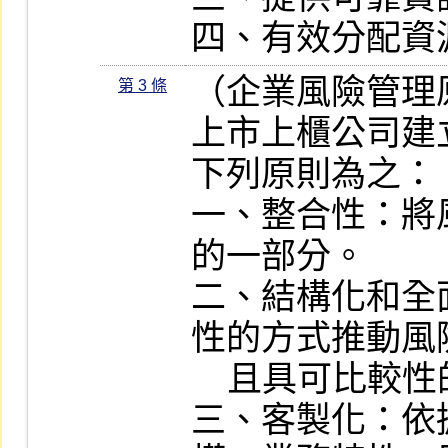
四、有效分配資
（企業風險管理原
第 3 條
上市上櫃公司建
下列原則為之：

一、整合性：將
的一部分。

二、結構化和全
性的方式推動風
    且具可比較性的結果。

三、客製化：依