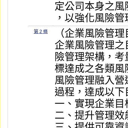
定公司本身之風
，以強化風險管
（企業風險管理目
第 2 條
企業風險管理之
險管理架構，考
標達成之各類風
風險管理融入營
過程，達成以下目
一、實現企業目標
二、提升管理效能
三、提供可靠資訊