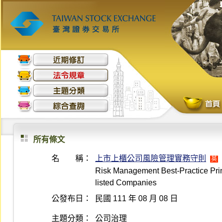
所有條文
名 稱：
上市上櫃公司風險管理實務守則
英
Risk Management Best-Practice Pri
listed Companies
公發布日：
民國 111 年 08 月 08 日
主題分類：
公司治理