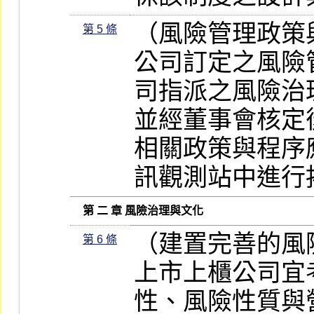
（風險管理政策
第 5 條
公司訂定之風險
司指派之風險治
並經董事會核定後
相關政策與程序
訊觀測站中進行
   第 二 章 風險治理與文化
（建置完善的風
第 6 條
上市上櫃公司宜
性、風險性質與