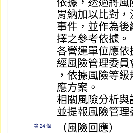
依據，透過將風
胃納加以比對，
事件，並作為後
擇之參考依據。

各營運單位應依
經風險管理委員
，依據風險等級
應方案。

相關風險分析與
並提報風險管理
（風險回應）

第 24 條