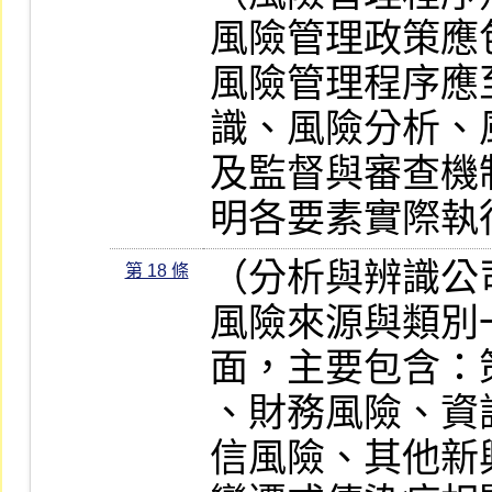
風險管理政策應
風險管理程序應
識、風險分析、
及監督與審查機
明各要素實際執
（分析與辨識公
第 18 條
風險來源與類別
面，主要包含：
、財務風險、資
信風險、其他新