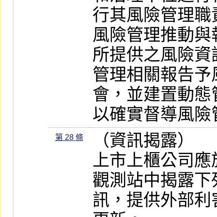
行其風險管理職責
風險管理推動與
所提供之風險資
管理相關報告予
會，並建置動態
以確實督導風險
（資訊揭露）

第 28 條
上市上櫃公司應
觀測站中揭露下
訊，提供外部利