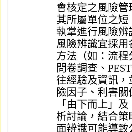
會核定之風險管
其所屬單位之短
執掌進行風險辨識
風險辨識宜採用
方法（如：流程
問卷調查、PEST
往經驗及資訊，
險因子、利害關
「由下而上」及
析討論，結合策
面辨識可能導致