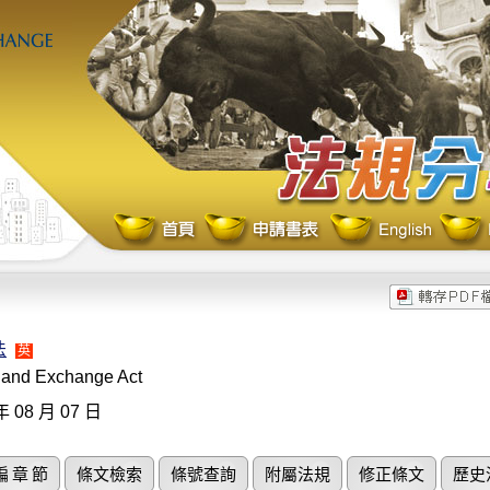
法
英
s and Exchange Act
年 08 月 07 日
編 章 節
條文檢索
條號查詢
附屬法規
修正條文
歷史