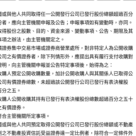
獨或與他人共同取得任一公開發行公司已發行股份總額超過百分

份者，應向主管機關申報及公告；申報事項如有變動時，亦同。

取得股份之股數、目的、資金來源、變動事項、公告、期限及其

事項之辦法，由主管機關定之。

價證券集中交易市場或證券商營業處所，對非特定人為公開收購

公司之有價證券者，除下列情形外，應提出具有履行支付收購對

證明，向主管機關申報並公告特定事項後，始得為之：

收購人預定公開收購數量，加計公開收購人與其關係人已取得公

收購人公開收購其持有已發行有表決權股份總數超過百分之五十

符合主管機關所定事項。

獨或與他人共同預定取得公開發行公司已發行股份總額或不動產

例之不動產投資信託受益證券達一定比例者，除符合一定條件外
