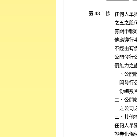
第 43-1 條
任何人單
之五之股
有關申報
他應遵行
不經由有
公開發行
價能力之
一、公開
    開發行公司有價證券總數，未超過該公開發行公司已發行有表決權股

    份總數百分之五。

二、公開
    之公司之有價證券。

三、其他
任何人單
證券化條